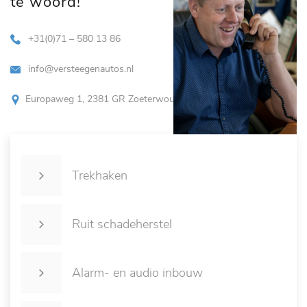
te woord!
+31(0)71 – 580 13 86
info@versteegenautos.nl
Europaweg 1, 2381 GR Zoeterwoude
Trekhaken
Ruit schadeherstel
Alarm- en audio inbouw