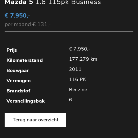
Mazda 5
1.8 115pk Business
€ 7.950,-
per maand € 131,-
€ 7.950,-
177.279 km
2011
116 PK
Benzine
6
Terug naar overzicht