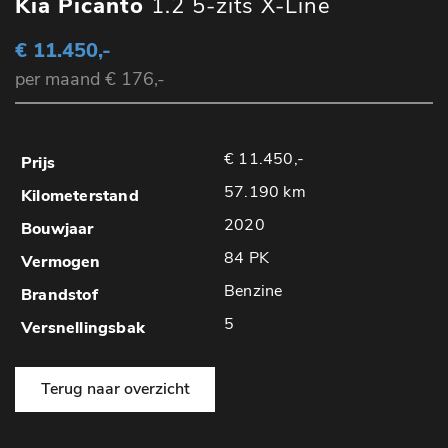
Kia Picanto
1.2 5-zits X-Line
€ 11.450,-
per maand € 176,-
€ 11.450,-
57.190 km
2020
84 PK
Benzine
5
Terug naar overzicht