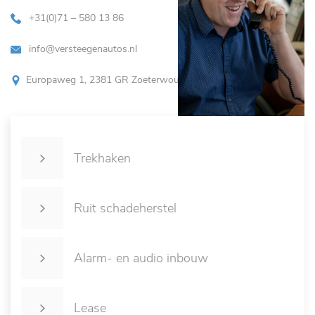
+31(0)71 – 580 13 86
info@versteegenautos.nl
Europaweg 1, 2381 GR Zoeterwoude
Trekhaken
Ruit schadeherstel
Alarm- en audio inbouw
Lease