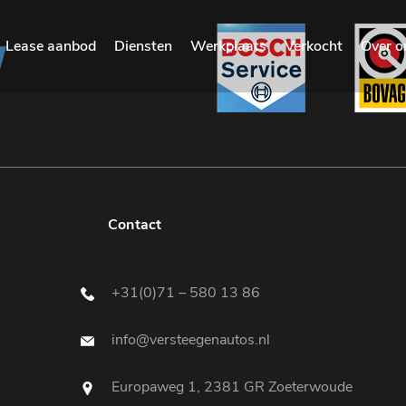
Lease aanbod
Diensten
Werkplaats
Verkocht
Over o
Contact
+31(0)71 – 580 13 86
info@versteegenautos.nl
Europaweg 1, 2381 GR Zoeterwoude