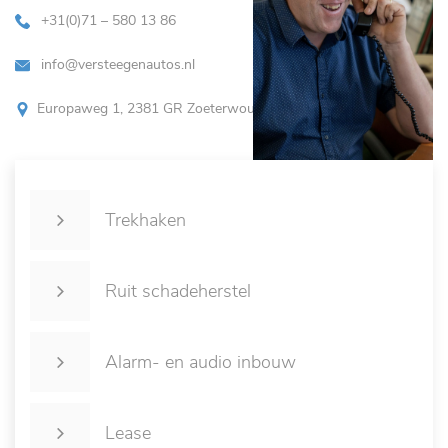
+31(0)71 – 580 13 86
info@versteegenautos.nl
Europaweg 1, 2381 GR Zoeterwoude
Trekhaken
Ruit schadeherstel
Alarm- en audio inbouw
Lease