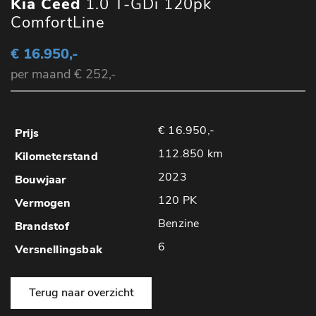
Kia Ceed
1.0 T-GDi 120pk
ComfortLine
€ 16.950,-
per maand € 252,-
€ 16.950,-
112.850 km
2023
120 PK
Benzine
6
Terug naar overzicht