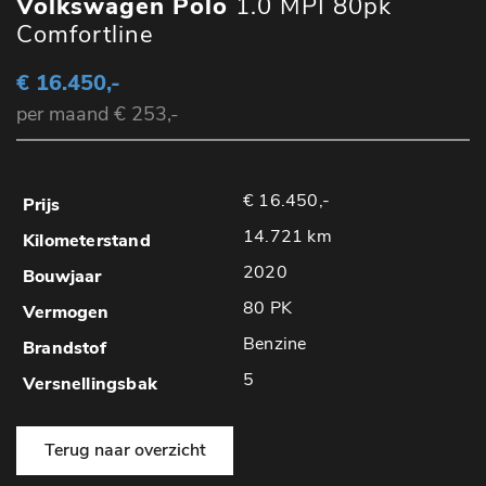
Volkswagen Polo
1.0 MPI 80pk
Comfortline
€ 16.450,-
per maand € 253,-
€ 16.450,-
14.721 km
2020
80 PK
Benzine
5
Terug naar overzicht