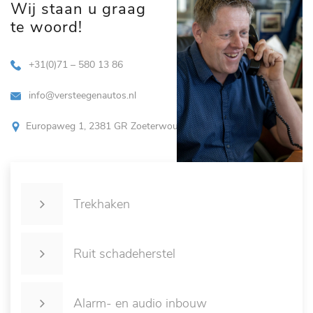
Wij staan u graag
te woord!
+31(0)71 – 580 13 86
info@versteegenautos.nl
Europaweg 1, 2381 GR Zoeterwoude
Trekhaken
Ruit schadeherstel
Alarm- en audio inbouw