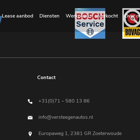
Lease aanbod
Diensten
Werkplaats
Verkocht
Over o
Contact
+31(0)71 – 580 13 86
info@versteegenautos.nl
Europaweg 1, 2381 GR Zoeterwoude