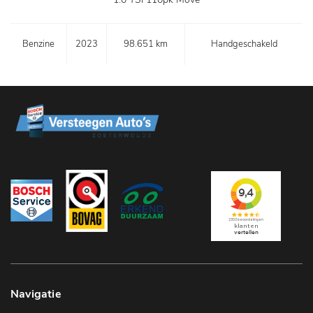
Benzine
2023
98.651 km
Handgeschakeld
Navigatie