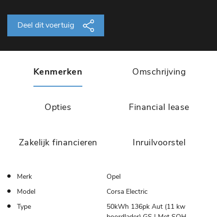
Deel dit voertuig
Kenmerken
Omschrijving
Opties
Financial lease
Zakelijk financieren
Inruilvoorstel
Merk
Opel
Model
Corsa Electric
Type
50kWh 136pk Aut (11 kw
boordlader) GS | Met SOH