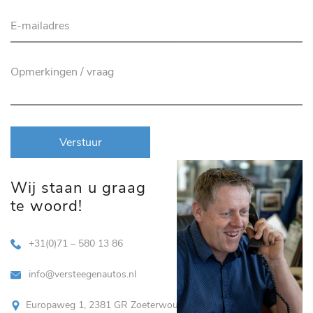
Verstuur
Wij staan u graag
te woord!
+31(0)71 – 580 13 86
info@versteegenautos.nl
Europaweg 1, 2381 GR Zoeterwoude