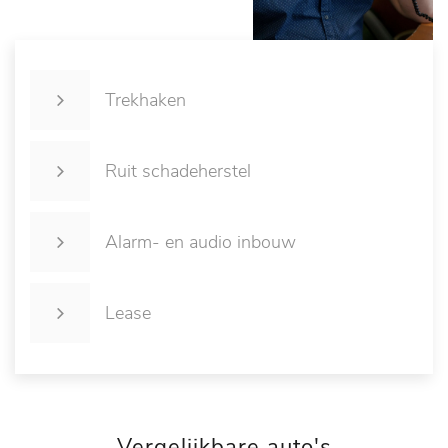
Trekhaken
Ruit schadeherstel
Alarm- en audio inbouw
Lease
Vergelijkbare auto's